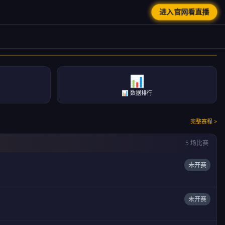
进入官网看直播
📊
📊 数据排行
完整赛程 >
5 场比赛
未开赛
未开赛