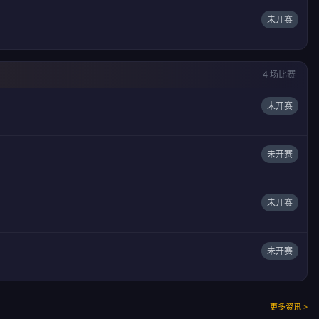
未开赛
4 场比赛
未开赛
未开赛
未开赛
未开赛
更多资讯 >