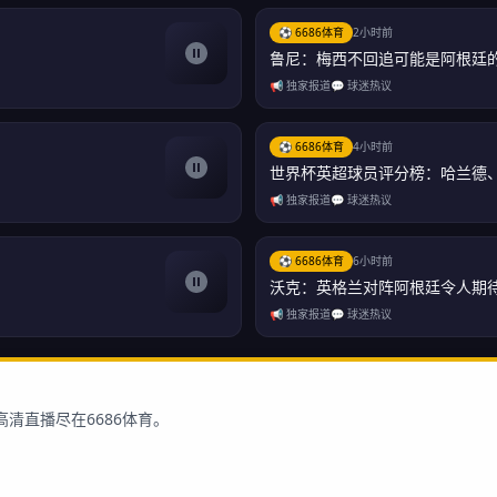
⚽ 6686体育
2小时前
鲁尼：梅西不回追可能是阿根廷
📢 独家报道
💬 球迷热议
⚽ 6686体育
4小时前
世界杯英超球员评分榜：哈兰德、
📢 独家报道
💬 球迷热议
⚽ 6686体育
6小时前
累
沃克：英格兰对阵阿根廷令人期待
📢 独家报道
💬 球迷热议
高清直播尽在6686体育。