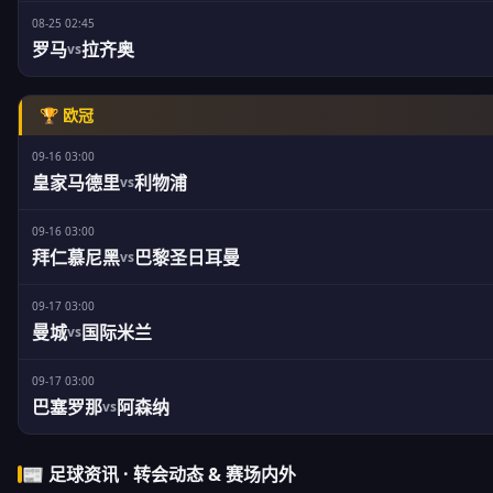
08-25 02:45
罗马
拉齐奥
vs
🏆 欧冠
09-16 03:00
皇家马德里
利物浦
vs
09-16 03:00
拜仁慕尼黑
巴黎圣日耳曼
vs
09-17 03:00
曼城
国际米兰
vs
09-17 03:00
巴塞罗那
阿森纳
vs
📰 足球资讯 · 转会动态 & 赛场内外