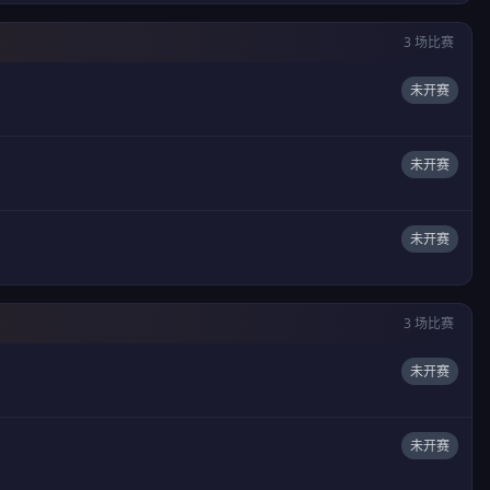
3 场比赛
未开赛
未开赛
未开赛
3 场比赛
未开赛
未开赛