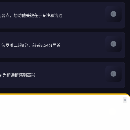
的弱点，想防他关键在于专注和沟通
波罗唯二超8分，前者8.54分居首
 为斯通斯感到高兴
×