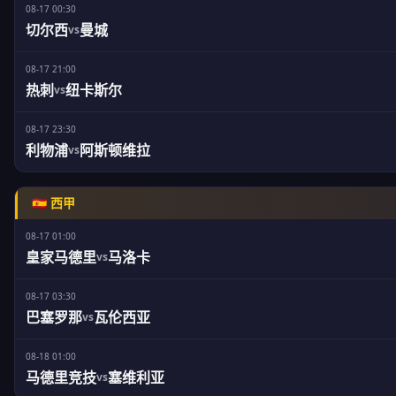
08-17 00:30
切尔西
曼城
vs
08-17 21:00
热刺
纽卡斯尔
vs
08-17 23:30
利物浦
阿斯顿维拉
vs
🇪🇸 西甲
08-17 01:00
皇家马德里
马洛卡
vs
08-17 03:30
注册领优惠观看
新人球礼
巴塞罗那
瓦伦西亚
vs
📊 数据驱动
08-18 01:00
马德里竞技
塞维利亚
实时比分·数据全掌握
vs